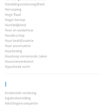
Handelingsonbevoegdheid
Herroeping
Hoge Raad
Hoger beroep
Hoofdelijkheid
Hoor en wederhoor
Houderschap
Huur bedrijfsruimte
Huur woonruimte
Huurbeding
Huurkoop onroerende zaken
Huurovereenkomst
Hypotheek recht
I
Incidentele vordering
Ingebrekestelling
Inlichtingencomparitie