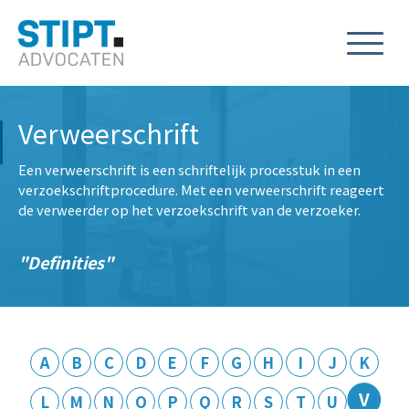
Verweerschrift
Een verweerschrift is een schriftelijk processtuk in een
verzoekschriftprocedure. Met een verweerschrift reageert
de verweerder op het verzoekschrift van de verzoeker.
Definities
A
B
C
D
E
F
G
H
I
J
K
V
L
M
N
O
P
Q
R
S
T
U