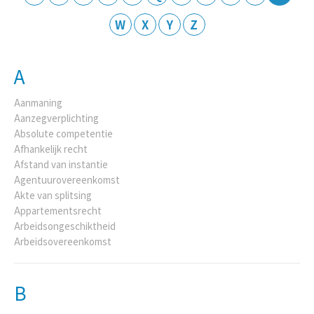
W
X
Y
Z
A
Aanmaning
Aanzegverplichting
Absolute competentie
Afhankelijk recht
Afstand van instantie
Agentuurovereenkomst
Akte van splitsing
Appartementsrecht
Arbeidsongeschiktheid
Arbeidsovereenkomst
B