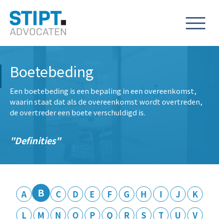
Boetebeding
Een boetebeding is een bepaling in een overeenkomst,
waarin staat dat als de overeenkomst wordt overtreden,
de overtreder een boete verschuldigd is.
Definities
B
A
C
D
E
F
G
H
I
J
K
L
M
N
O
P
Q
R
S
T
U
V