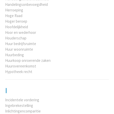
Handelingsonbevoegdheid
Herroeping
Hoge Raad
Hoger beroep
Hoofdelijkheid
Hoor en wederhoor
Houderschap
Huur bedrijfsruimte
Huur woonruimte
Huurbeding
Huurkoop onroerende zaken
Huurovereenkomst
Hypotheek recht
I
Incidentele vordering
Ingebrekestelling
Inlichtingencomparitie