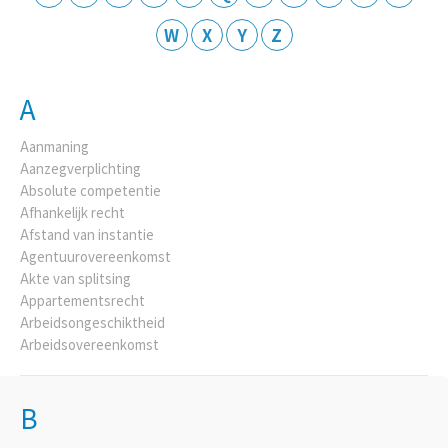
W
X
Y
Z
A
Aanmaning
Aanzegverplichting
Absolute competentie
Afhankelijk recht
Afstand van instantie
Agentuurovereenkomst
Akte van splitsing
Appartementsrecht
Arbeidsongeschiktheid
Arbeidsovereenkomst
B