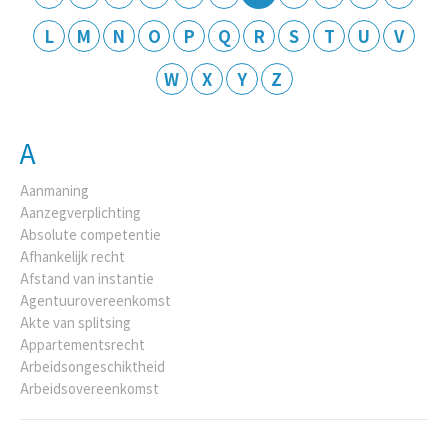
L
M
N
O
P
Q
R
S
T
U
V
W
X
Y
Z
A
Aanmaning
Aanzegverplichting
Absolute competentie
Afhankelijk recht
Afstand van instantie
Agentuurovereenkomst
Akte van splitsing
Appartementsrecht
Arbeidsongeschiktheid
Arbeidsovereenkomst