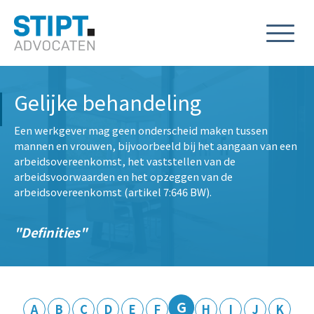
Gelijke behandeling
Een werkgever mag geen onderscheid maken tussen
mannen en vrouwen, bijvoorbeeld bij het aangaan van een
arbeidsovereenkomst, het vaststellen van de
arbeidsvoorwaarden en het opzeggen van de
arbeidsovereenkomst (artikel 7:646 BW).
Definities
G
A
B
C
D
E
F
H
I
J
K